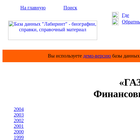
На главную
Поиск
Где
Обратны
Вы используете
демо-версию
базы данных 
«ГА
Финансов
2004
2003
2002
2001
2000
1999