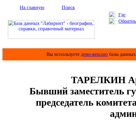
На главную
Поиск
Где
Обратны
Вы используете
демо-версию
базы данных 
ТАРЕЛКИН Ар
Бывший заместитель гу
председатель комитета 
адми