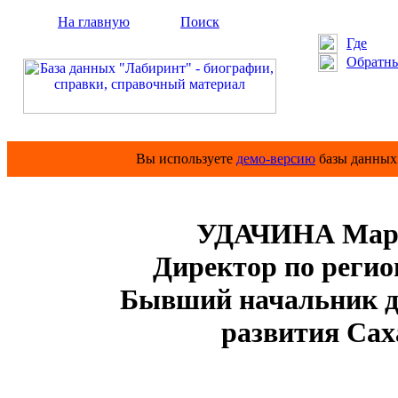
На главную
Поиск
Где
Обратны
Вы используете
демо-версию
базы данных 
УДАЧИНА Мари
Директор по регио
Бывший начальник де
развития Сах