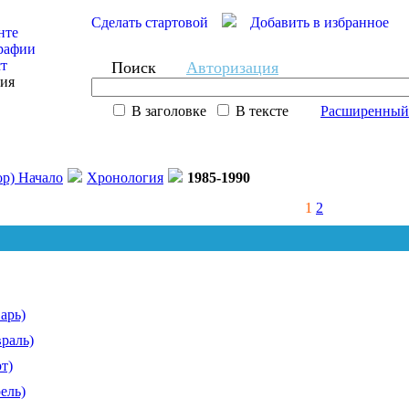
Сделать стартовой
Добавить в избранное
нте
рафии
ст
Поиск
Авторизация
сия
В заголовке
В тексте
Расширенный
ор) Начало
Хронология
1985-1990
1
2
арь)
враль)
т)
ель)