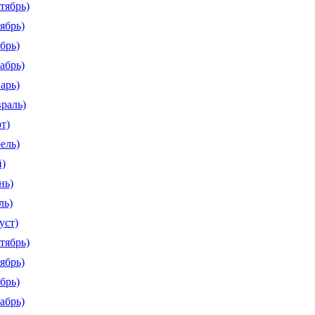
тябрь)
ябрь)
брь)
абрь)
арь)
враль)
т)
ель)
й)
нь)
ль)
уст)
тябрь)
ябрь)
брь)
абрь)