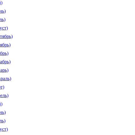
й)
нь)
ль)
уст)
тябрь)
ябрь)
брь)
абрь)
арь)
враль)
т)
ель)
й)
нь)
ль)
уст)