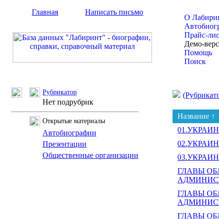
Главная
Написать письмо
О Лабири
Автобиог
Прайс-ли
Демо-вер
Помощь
Поиск
Рубрикатор
(Рубрикат
Нет подрубрик
Название ↑
Открытые материалы
01.УКРАИ
Автобиографии
02.УКРАИ
Презентации
Общественные организации
03.УКРАИ
ГЛАВЫ О
АДМИНИСТ
ГЛАВЫ О
АДМИНИСТР
ГЛАВЫ О