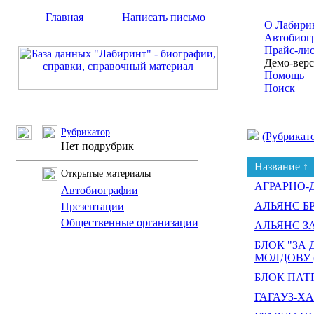
Главная
Написать письмо
О Лабири
Автобиог
Прайс-ли
Демо-вер
Помощь
Поиск
Рубрикатор
(Рубрикат
Нет подрубрик
Название ↑
Открытые материалы
АГРАРНО-
Автобиографии
АЛЬЯНС Б
Презентации
Общественные организации
АЛЬЯНС З
БЛОК "ЗА
МОЛДОВУ 
БЛОК ПАТР
ГАГАУЗ-Х