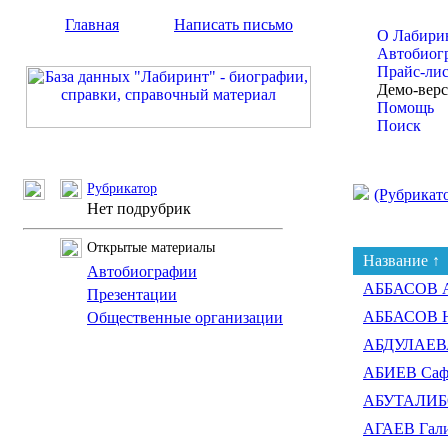
Главная
Написать письмо
О Лабири
Автобиог
Прайс-ли
Демо-вер
Помощь
Поиск
Рубрикатор
(Рубрикат
Нет подрубрик
Открытые материалы
Название ↑
Автобиографии
АББАСОВ А
Презентации
АББАСОВ Н
Общественные организации
АБДУЛАЕВ
АБИЕВ Сафа
АБУТАЛИБО
АГАЕВ Гали