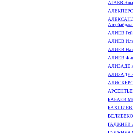
АГАЕВ Эльс
АЛЕКПЕРО
АЛЕКСАНДР 
Азербайджа
АЛИЕВ Гей
АЛИЕВ Ильх
АЛИЕВ Нат
АЛИЕВ Фик
АЛИЗАДЕ А
АЛИЗАДЕ З
АЛИСКЕРО
АРСЕНТЬЕ
БАБАЕВ Мам
БАХШИЕВ А
ВЕЛИБЕКОВ
ГАДЖИЕВ 
ГАДЖИЕВ С