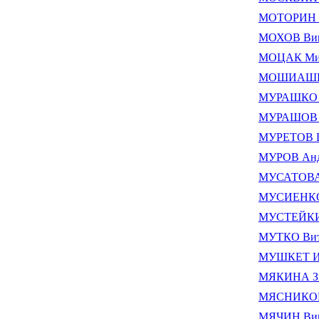
МОТОРИН М
МОХОВ Ви
МОЦАК Мих
МОШИАШВИ
МУРАШКО
МУРАШОВ Б
МУРЕТОВ 
МУРОВ Анд
МУСАТОВА 
МУСИЕНКО
МУСТЕЙКИС
МУТКО Вит
МУШКЕТ Ив
МЯКИНА З
МЯСНИКОВА
МЯЧИН Вик