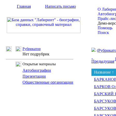
Главная
Написать письмо
О Лабири
Автобиог
Прайс-ли
Демо-вер
Помощь
Поиск
Рубрикатор
(Рубрикат
Нет подрубрик
Предыдущая
Открытые материалы
Автобиографии
Название ↑
Презентации
БАРКАНОВ 
Общественные организации
БАРКОВ Ол
БАРСКИЙ Я
БАРСУКОВ 
БАРСУКОВ
БАРСУКОВ 