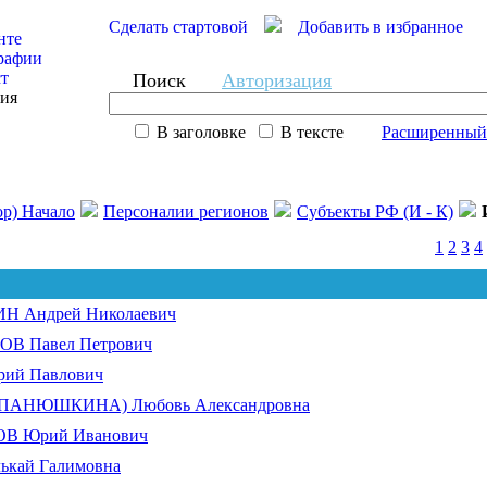
Сделать стартовой
Добавить в избранное
нте
рафии
ст
Поиск
Авторизация
сия
В заголовке
В тексте
Расширенный
ор) Начало
Персоналии регионов
Субъекты РФ (И - К)
1
2
3
4
 Андрей Николаевич
 Павел Петрович
ий Павлович
ПАНЮШКИНА) Любовь Александровна
 Юрий Иванович
ькай Галимовна