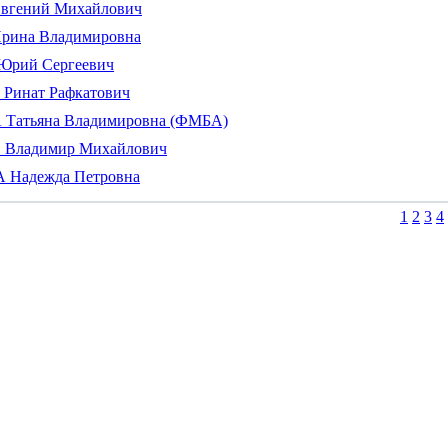
гений Михайлович
ина Владимировна
рий Сергеевич
Ринат Рафкатович
Татьяна Владимировна (ФМБА)
Владимир Михайлович
Надежда Петровна
1
2
3
4