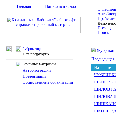
Главная
Написать письмо
О Лабири
Автобиог
Прайс-ли
Демо-вер
Помощь
Поиск
Рубрикатор
(Рубрикат
Нет подрубрик
Предыдущая
Открытые материалы
Название ↑
Автобиографии
ЧУЖБИНКИН
Презентации
ШАПОВАЛОВ
Общественные организации
ШИЛОВ Юр
ШИЛОВА (
ШИШКАНОВ
ШКИЛЬ Гул