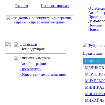
Главная
Написать письмо
О Лабири
Автобиог
Прайс-ли
Демо-вер
Помощь
Поиск
Рубрикатор
(Рубрикат
Нет подрубрик
Предыдущая
Открытые материалы
Название ↑
Автобиографии
МЕДИКОВ В
Презентации
МЕРТЕНС А
Общественные организации
МИКЕЛЬСОН
МИНИКАЕВ 
МИСЕВРА О
МИХАЙЛЕЦ 