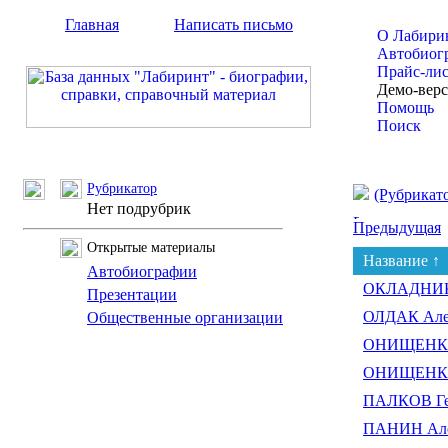
Главная
Написать письмо
О Лабири
Автобиог
Прайс-ли
Демо-вер
Помощь
Поиск
Рубрикатор
(Рубрикат
Нет подрубрик
Предыдущая
Открытые материалы
Название ↑
Автобиографии
ОКЛАДНИКО
Презентации
ОЛДАК Але
Общественные организации
ОНИЩЕНКО 
ОНИЩЕНКО 
ПАЛКОВ Ге
ПАНИН Але