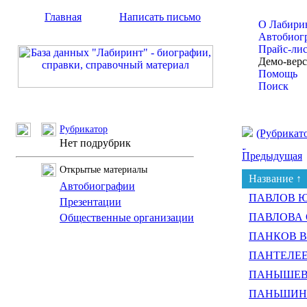
Главная
Написать письмо
О Лабири
Автобиог
Прайс-ли
Демо-вер
Помощь
Поиск
Рубрикатор
(Рубрикат
Нет подрубрик
Предыдущая
Открытые материалы
Название ↑
Автобиографии
ПАВЛОВ Юр
Презентации
ПАВЛОВА О
Общественные организации
ПАНКОВ Ва
ПАНТЕЛЕЕВ
ПАНЫШЕВ Д
ПАНЬШИН И