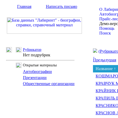
Главная
Написать письмо
О Лабири
Автобиог
Прайс-ли
Демо-вер
Помощь
Поиск
Рубрикатор
(Рубрикат
Нет подрубрик
Предыдущая
Открытые материалы
Название ↑
Автобиографии
КОШМАРОВ 
Презентации
КРАВЧУК М
Общественные организации
КРАЙНИК В
КРАПИЛЬ В
КРАСНИКОВ
КРАСНОВ Ал