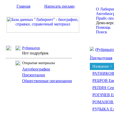
Главная
Написать письмо
О Лабири
Автобиог
Прайс-ли
Демо-вер
Помощь
Поиск
Рубрикатор
(Рубрикат
Нет подрубрик
Предыдущая
Открытые материалы
Название ↑
Автобиографии
РАТНИКОВ 
Презентации
РЕБРОВ Евг
Общественные организации
РЕПИН Сер
РОГАЧЕВ Е
РОМАНОВ В
РУДЫКА Еле