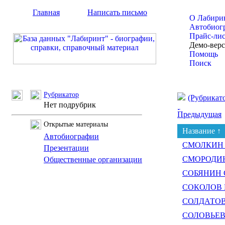
Главная
Написать письмо
О Лабири
Автобиог
Прайс-ли
Демо-вер
Помощь
Поиск
Рубрикатор
(Рубрикат
Нет подрубрик
Предыдущая
Открытые материалы
Название ↑
Автобиографии
СМОЛКИН О
Презентации
СМОРОДИН 
Общественные организации
СОБЯНИН С
СОКОЛОВ В
СОЛДАТОВ 
СОЛОВЬЕВ 