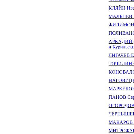
КЛЯЙН Ива
МАЛЬЦЕВ Б
ФИЛИМОНО
ПОЛИВАНОВ
АРКАДИЙ (А
и Курильск
ЛИГАЧЕВ Ег
ТОЧИЛИН С
КОНОВАЛОВ
НАГОВИЦЫН
МАРКЕЛОВ 
ПАНОВ Сер
ОГОРОДОВА
ЧЕРНЫШЕВ 
МАКАРОВ Ал
МИТРОФАНО