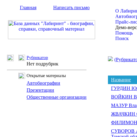
Главная
Написать письмо
О Лабири
Автобиог
Прайс-ли
Демо-вер
Помощь
Поиск
Рубрикатор
(Рубрикат
Нет подрубрик
Открытые материалы
Название
Автобиографии
ГУРДИН Юр
Презентации
ВОЙКИН Ва
Общественные организации
МАЗУР Влад
ЖВАЧКИН С
ФИЛИМОНО
СУВОРОВ Ал
Томской обл