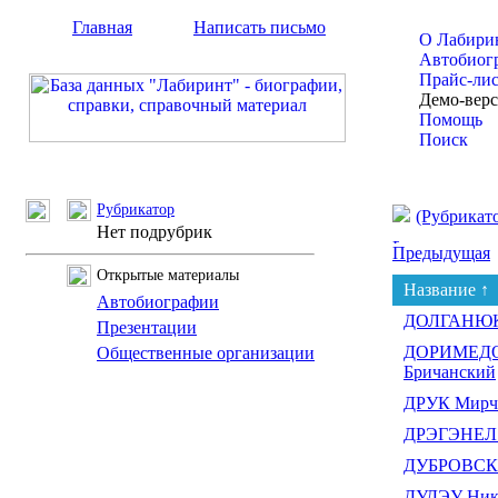
Главная
Написать письмо
О Лабири
Автобиог
Прайс-ли
Демо-вер
Помощь
Поиск
Рубрикатор
(Рубрикат
Нет подрубрик
Предыдущая
Открытые материалы
Название ↑
Автобиографии
ДОЛГАНЮК
Презентации
ДОРИМЕДОНТ
Общественные организации
Бричанский
ДРУК Мирча
ДРЭГЭНЕЛ 
ДУБРОВСКИ
ДУДЭУ Ник