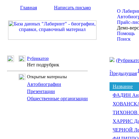
Главная
Написать письмо
О Лабири
Автобиог
Прайс-ли
Демо-вер
Помощь
Поиск
Рубрикатор
(Рубрикат
Нет подрубрик
Предыдущая
Открытые материалы
Автобиографии
Название
Презентации
ФАДИН Анд
Общественные организации
ХОВАНСКАЯ
ТИХОНОВ В
ХАРРИС Да
ЧЕРНОЙ Ле
ФИЛИППОВ 