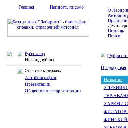
Главная
Написать письмо
О Лабири
Автобиог
Прайс-ли
Демо-вер
Помощь
Поиск
Рубрикатор
(Рубрикат
Нет подрубрик
Предыдущая
Открытые материалы
Автобиографии
Название
Презентации
ХЛЕБНИКОВ 
Общественные организации
ТЕР-АВАНЕ
ХАРЮЧИ Се
ФИЛАТОВ А
ФИНСКИЙ М
ХРЕКОВ Ви