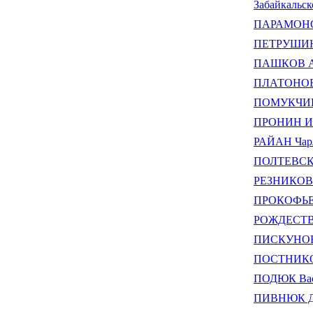
Забайкальск
ПАРАМОНОВ
ПЕТРУШИН 
ПАШКОВ Ал
ПЛАТОНОВ О
ПОМУКЧИНС
ПРОНИН Иг
РАЙАН Чарл
ПОЛТЕВСКИ
РЕЗНИКОВ 
ПРОКОФЬЕВ
РОЖДЕСТВЕ
ПИСКУНОВ 
ПОСТНИКОВ
ПОДЮК Вас
ПИВНЮК Де