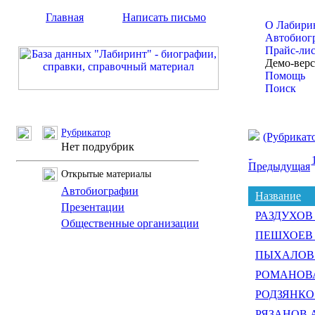
Главная
Написать письмо
О Лабири
Автобиог
Прайс-ли
Демо-вер
Помощь
Поиск
Рубрикатор
(Рубрикат
Нет подрубрик
Предыдущая
Открытые материалы
Автобиографии
Название
Презентации
РАЗДУХОВ 
Общественные организации
ПЕШХОЕВ С
ПЫХАЛОВ И
РОМАНОВА 
РОДЗЯНКО 
РЯЗАНОВ Ал