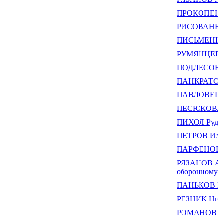
ПРОКОПЕНК
РИСОВАНЫЙ
ПИСЬМЕННЫ
РУМЯНЦЕВ 
ПОДЛЕСОВ 
ПАНКРАТОВ
ПАВЛОВЕЦ 
ПЕСЮКОВА
ПИХОЯ Рудо
ПЕТРОВ Иль
ПАРФЕНОВ 
РЯЗАНОВ Ал
оборонному 
ПАНЬКОВ И
РЕЗНИК Ни
РОМАНОВ Ан